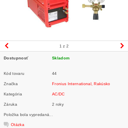
1
z 2
Dostupnosť
Skladom
Kód tovaru
44
Značka
Fronius International, Rakúsko
Kategória
AC/DC
Záruka
2 roky
Položka bola vypredaná...
Otázka