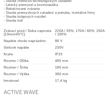
-
Stavba chemicko-technologických zariadení
- Letecký priemysel a kozmonautika
- Robotizované zváranie
- Stavba priemyslových zariadení a potrubia
, montážne firmy
- Stavba kolajových vozidiel
- Stavba lodí
Zvárací prúd / Doba zapnutia
220A / 35%; 170A / 60%; 150A
[10min/40°C]
/ 100%
Napätie chodu naprázdno
88 V
Sieťové napätie
230V
Krytie
IP23
Rozmer / Dĺžka
485 mm
Rozmer / Šírka
180 mm
Rozmer / Výška
390 mm
hmotnosť
17,4 kg
ACTIVE WAVE