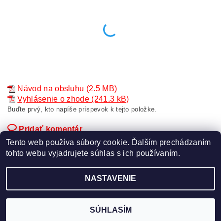
Návod na obsluhu (2.5 MB)
Vyhlásenie o zhode (241.3 kB)
Buďte prvý, kto napíše príspevok k tejto položke.
Pridať komentár
Tento web používa súbory cookie. Ďalším prechádzaním
tohto webu vyjadrujete súhlas s ich používaním.
NASTAVENIE
Upraviť nastavenie cookies
2026 ©
TECHNOZVAR
, všetky práva vyhradené
Vytvoril Shoptet
SÚHLASÍM