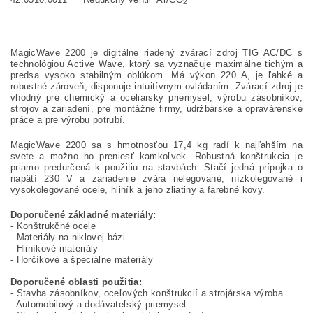
2
MagicWave 2200 je digitálne riadený zvárací zdroj TIG AC/DC s
technológiou Active Wave, ktorý sa vyznačuje maximálne tichým a
predsa vysoko stabilným oblúkom. Má výkon 220 A, je ľahké a
robustné zároveň, disponuje intuitívnym ovládaním. Zvárací zdroj je
vhodný pre chemický a oceliarsky priemysel, výrobu zásobníkov,
strojov a zariadení, pre montážne firmy, údržbárske a opravárenské
práce a pre výrobu potrubí.
MagicWave 2200 sa s hmotnosťou 17,4 kg radí k najľahším na
svete a možno ho preniesť kamkoľvek. Robustná konštrukcia je
priamo predurčená k použitiu na stavbách. Stačí jedná prípojka o
napätí 230 V a zariadenie zvára nelegované, nízkolegované i
vysokolegované ocele, hliník a jeho zliatiny a farebné kovy.
Doporučené základné materiály:
-
K
onštrukčné ocele
-
M
ateriály na niklovej bázi
- Hliníkové materiály
-
H
orčíkové a špeciálne materiály
Doporučené oblasti použitia:
- Stavba zásobníkov, oce
ľových konštrukcií a strojárska výroba
- Automobilový a dodávateľský priemysel