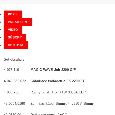
POPIS
PARAMETRE
VIDEO
SÚBORY
DISKUSIA
Set obsahuje:
4.075.119
MAGIC WAVE Job 2200 G/F
4.045.886.632
Chladiace zariadenie FK 2200 FC
4,035,758
Ručný horák TIG TTW 3000A UD 4m
2
2
43.0004.0160
Zemniaci kábel 35mm
/4m/250 A 35mm
42.0510.0011
Redukčný ventil Ar/CO