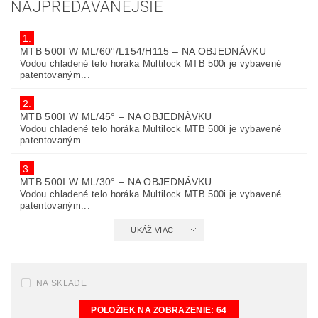
NAJPREDÁVANEJŠIE
1.
MTB 500I W ML/60°/L154/H115
–
NA OBJEDNÁVKU
Vodou chladené telo horáka Multilock MTB 500i je vybavené
patentovaným...
2.
MTB 500I W ML/45°
–
NA OBJEDNÁVKU
Vodou chladené telo horáka Multilock MTB 500i je vybavené
patentovaným...
3.
MTB 500I W ML/30°
–
NA OBJEDNÁVKU
Vodou chladené telo horáka Multilock MTB 500i je vybavené
patentovaným...
UKÁŽ VIAC
NA SKLADE
POLOŽIEK NA ZOBRAZENIE:
64