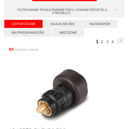
FILTROVANIE PODĽA PARAMETROV, CHARAKTERISTÍK A
VÝROBCOV
ODPORÚČAME
NAJLACNEJŠIE
NAJDRAHŠIE
NAJPREDÁVANEJŠIE
ABECEDNE
1
2
3
4
64
položiek celkom