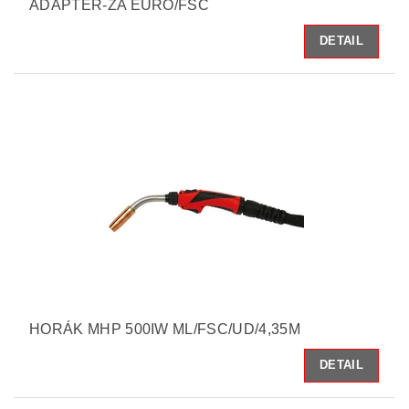
ADAPTÉR-ZA EURO/FSC
DETAIL
HORÁK MHP 500IW ML/FSC/UD/4,35M
DETAIL