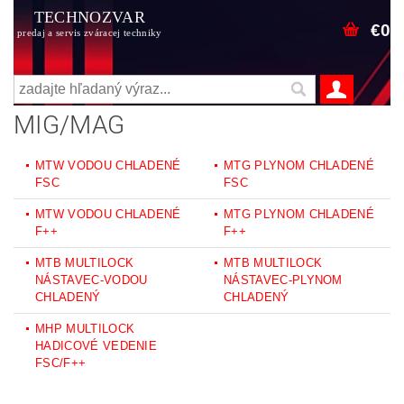
TECHNOZVAR
€0
predaj a servis zváracej techniky
MIG/MAG
MTW VODOU CHLADENÉ
MTG PLYNOM CHLADENÉ
FSC
FSC
MTW VODOU CHLADENÉ
MTG PLYNOM CHLADENÉ
F++
F++
MTB MULTILOCK
MTB MULTILOCK
NÁSTAVEC-VODOU
NÁSTAVEC-PLYNOM
CHLADENÝ
CHLADENÝ
MHP MULTILOCK
HADICOVÉ VEDENIE
FSC/F++