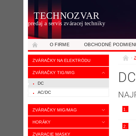
TECHNOZVAR
predaj a servis zváracej techniky
O FIRME
OBCHODNÉ PODMIEN
ZVÁRAČKY NA ELEKTRÓDU
D
ZVÁRAČKY TIG/WIG
DC
NAJ
AC/DC
1.
ZVÁRAČKY MIG/MAG
HORÁKY
2.
ZVARACIE MASKY