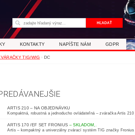
KY
KONTAKTY
NAPÍŠTE NÁM
GDPR
ZVÁRAČKY TIG/WIG
DC
C
PREDÁVANEJŠIE
ARTIS 210
–
NA OBJEDNÁVKU
Kompaktná, robustná a jednoducho ovládateľná – zváračka Artis 210 j
ARTIS 170 /EF SET FRONIUS
–
SKLADOM,.
Artis – kompaktný a univerzálny zvárací systém TIG značky Fronius