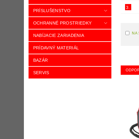
3.
PRÍSLUŠENSTVO
OCHRANNÉ PROSTRIEDKY
NA
NABÍJACIE ZARIADENIA
PRÍDAVNÝ MATERIÁL
BAZÁR
ODPO
SERVIS