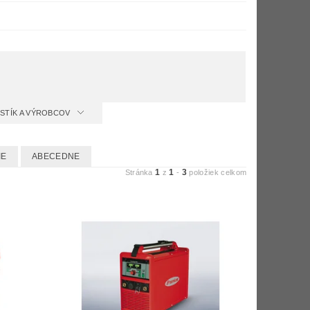
ISTÍK A VÝROBCOV
IE
ABECEDNE
1
1
3
Stránka
z
-
položiek celkom