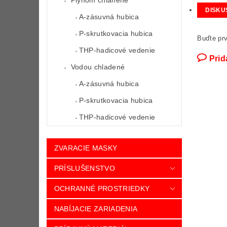
Plynom chlanené
DISKU
A-zásuvná hubica
P-skrutkovacia hubica
Buďte prv
THP-hadicové vedenie
Prid
Vodou chladené
A-zásuvná hubica
P-skrutkovacia hubica
THP-hadicové vedenie
ZVARACIE MASKY
PRÍSLUŠENSTVO
OCHRANNÉ PROSTRIEDKY
NABÍJACIE ZARIADENIA