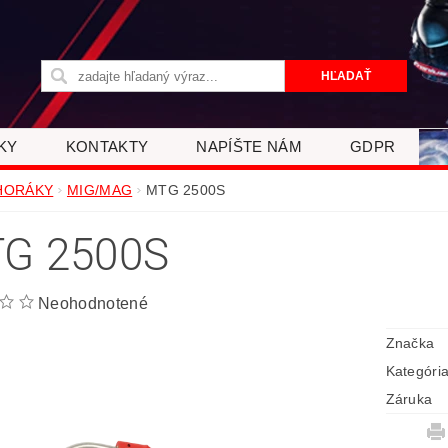
KY
KONTAKTY
NAPÍŠTE NÁM
GDPR
HORÁKY
MIG/MAG
MTG 2500S
G 2500S
Neohodnotené
Značka
Kategóri
Záruka