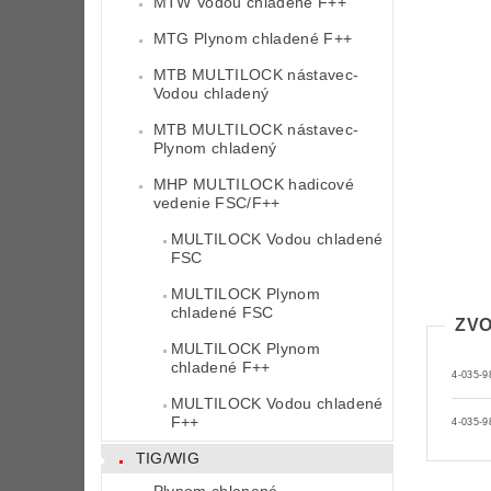
MTW Vodou chladené F++
MTG Plynom chladené F++
MTB MULTILOCK nástavec-
Vodou chladený
MTB MULTILOCK nástavec-
Plynom chladený
MHP MULTILOCK hadicové
vedenie FSC/F++
MULTILOCK Vodou chladené
FSC
MULTILOCK Plynom
chladené FSC
ZVO
MULTILOCK Plynom
chladené F++
4-035-9
MULTILOCK Vodou chladené
F++
4-035-9
TIG/WIG