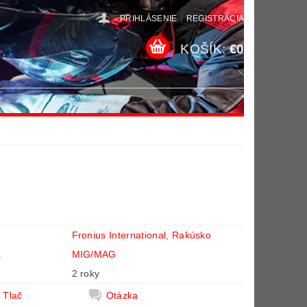
|
PRIHLÁSENIE
REGISTRÁCIA
KOŠÍK:
€0
Fronius International, Rakúsko
a
MIG/MAG
2 roky
Tlač
Otázka