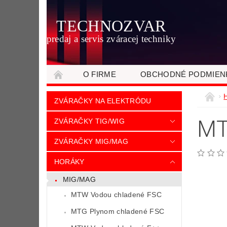
TECHNOZVAR
predaj a servis zváracej techniky
O FIRME
OBCHODNÉ PODMIEN
ZVÁRAČKY NA ELEKTRÓDU
MT
ZVÁRAČKY TIG/WIG
ZVÁRAČKY MIG/MAG
HORÁKY
MIG/MAG
MTW Vodou chladené FSC
MTG Plynom chladené FSC