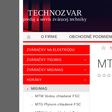
TECHNOZVAR
predaj a servis zváracej techniky
O FIRME
OBCHODNÉ PODMIEN
ZVÁRAČKY NA ELEKTRÓDU
MT
ZVÁRAČKY TIG/WIG
ZVÁRAČKY MIG/MAG
HORÁKY
MIG/MAG
MTW Vodou chladené FSC
MTG Plynom chladené FSC