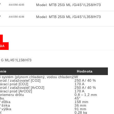
Model: MTB 250i ML /G/45°/L258/H73
44-0350-4165
Model: MTB 250i ML /G/45°/L358/H73
44-0350-4166
SIA
 G ML/45°/L158/H73
enie
Hodnota
i systém (plynom chladený, vodou chladený)
W
prúd / zaťažovateľ [CO2]
250 A / 40 %
várací prúd [CO2]
170 A
prúd / zaťažovateľ [ArCO2]
250 A / 40 %
várací prúd [ArCO2]
170 A
riemeru drôtu
0,8 – 1,2 mm
ybu
45°
 dĺžka
158 mm
 šírka
36 mm
 výška
91 mm
ť
0,28 kg