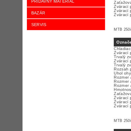
PRÍDAVNÝ MATERIÁL
Zaťažova
Zvárací 
Zvárací 
BAZÁR
Zvárací 
SERVIS
MTB 250i
Označ
Chladiac
Zvárací 
Trvalý z
Zvárací 
Trvalý z
Rozsah p
Uhol oh
Rozmer /
Rozmer /
Rozmer /
Hmotnos
Zaťažova
Zvárací 
Zvárací 
Zvárací 
MTB 250i