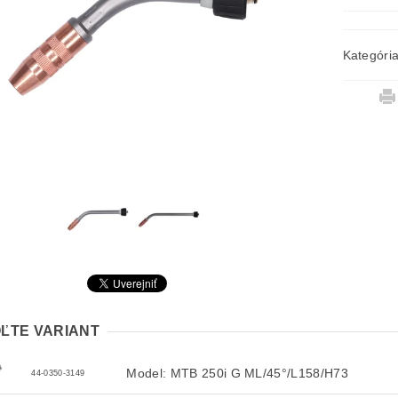
Kategóri
ĽTE VARIANT
Model: MTB 250i G ML/45°/L158/H73
44-0350-3149