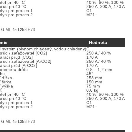
teľ pri 40 °C
40 %, 60 %, 100 %
prúd pri 40 °C
250 A, 200 A, 170 A
plyn pre proces 1
C1
plyn pre proces 2
M21
 G ML 45 L258 H73
enie
Hodnota
i systém (plynom chladený, vodou chladený)
G
prúd / zaťažovateľ [CO2]
250 A / 40 %
várací prúd [CO2]
170 A
prúd / zaťažovateľ [ArCO2]
250 A / 40 %
várací prúd [ArCO2]
170 A
riemeru drôtu
0,8 – 1,2 mm
ybu
45°
 dĺžka
258 mm
 šírka
150 mm
 výška
75 mm
ť
0,6 kg
teľ pri 40 °C
40 %, 60 %, 100 %
prúd pri 40 °C
250 A, 200 A, 170 A
plyn pre proces 1
C1
plyn pre proces 2
M21
 G ML 45 L358 H73