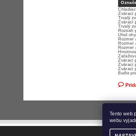
Označ
Chladiac
Zvárací 
Trvalý z
Zvárací 
Trvalý z
Rozsah p
Uhol oh
Rozmer /
Rozmer /
Rozmer /
Hmotnos
Zaťažova
Zvárací 
Zvárací 
Zvárací 
Buďte prv
Prid
Tento web p
webu vyjadr
NASTAV