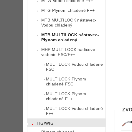
MTW Vodou chladené F++
MTG Plynom chladené F++
MTB MULTILOCK nástavec-
Vodou chladený
MTB MULTILOCK nástavec-
Plynom chladený
MHP MULTILOCK hadicové
vedenie FSC/F++
MULTILOCK Vodou chladené
FSC
MULTILOCK Plynom
chladené FSC
MULTILOCK Plynom
chladené F++
MULTILOCK Vodou chladené
ZVO
F++
TIG/WIG