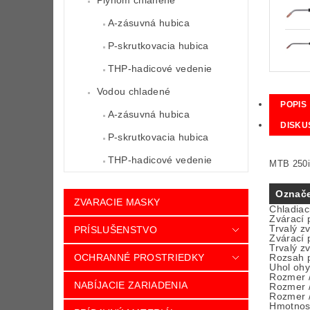
Plynom chlanené
A-zásuvná hubica
P-skrutkovacia hubica
THP-hadicové vedenie
Vodou chladené
POPIS
A-zásuvná hubica
DISKU
P-skrutkovacia hubica
THP-hadicové vedenie
MTB 250i
Označ
ZVARACIE MASKY
Chladiac
Zvárací 
Trvalý z
PRÍSLUŠENSTVO
Zvárací 
Trvalý z
Rozsah p
OCHRANNÉ PROSTRIEDKY
Uhol oh
Rozmer /
NABÍJACIE ZARIADENIA
Rozmer /
Rozmer /
Hmotnos