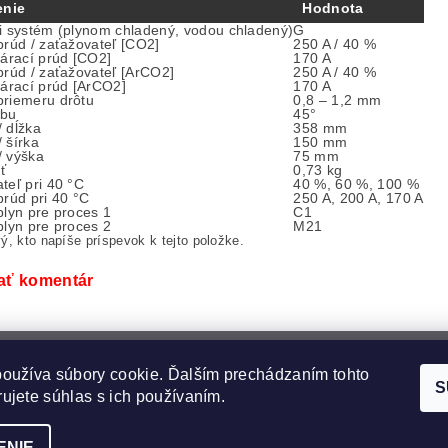
enie
Hodnota
i systém (plynom chladený, vodou chladený)
G
prúd / zaťažovateľ [CO2]
250 A / 40 %
várací prúd [CO2]
170 A
prúd / zaťažovateľ [ArCO2]
250 A / 40 %
várací prúd [ArCO2]
170 A
riemeru drôtu
0,8 – 1,2 mm
ybu
45°
 dĺžka
358 mm
 šírka
150 mm
 výška
75 mm
ť
0,73 kg
teľ pri 40 °C
40 %, 60 %, 100 %
prúd pri 40 °C
250 A, 200 A, 170 A
plyn pre proces 1
C1
plyn pre proces 2
M21
ý, kto napíše príspevok k tejto položke.
ať komentár
oužíva súbory cookie. Ďalším prechádzaním tohto
S
ujete súhlas s ich používaním.
ENIE