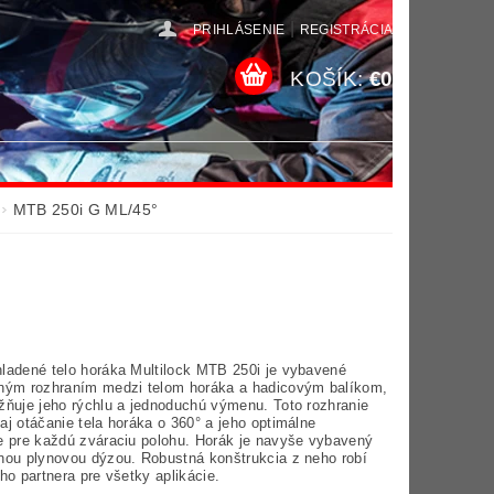
|
PRIHLÁSENIE
REGISTRÁCIA
KOŠÍK:
€0
MTB 250i G ML/45°
ladené telo horáka Multilock MTB 250i je vybavené
ným rozhraním medzi telom horáka a hadicovým balíkom,
žňuje jeho rýchlu a jednoduchú výmenu. Toto rozhranie
j otáčanie tela horáka o 360° a jeho optimálne
e pre každú zváraciu polohu. Horák je navyše vybavený
nou plynovou dýzou. Robustná konštrukcia z neho robí
ho partnera pre všetky aplikácie.