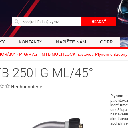
KY
KONTAKTY
NAPÍŠTE NÁM
GDPR
HORÁKY
MIG/MAG
MTB MULTILOCK nástavec-Plynom chladený
B 250I G ML/45°
Neohodnotené
Plynom ch
patentova
ktoré umo
umožňuje a
nastaveni
skrutkova
spoľahlivé