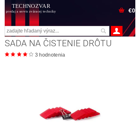
TECHNOZVAR
€0
predaj a servis zváracej techniky
SADA NA ČISTENIE DRÔTU
3 hodnotenia