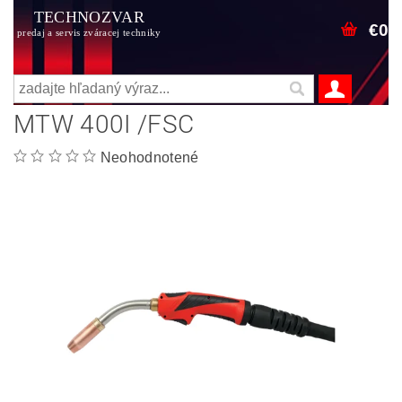
TECHNOZVAR
€0
predaj a servis zváracej techniky
MTW 400I /FSC
Neohodnotené