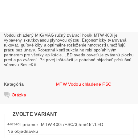
Vodou chladený MIG/MAG ručný zvárací horák MTW 400i je
vybavený skrutkovanou plynovou dýzou. Ergonomicky tvarovaná
rukoväť, guľové kĺby a optimálne rozloženie hmotnosti umožňujú
prácu bez únavy. Robustná konštrukcia ho robí spoľahlivým
partnerom pre všetky aplikácie. LED svetlo osvetľuje zváranú plochu
pred a po zváraní. Pri prvej inštalácii je potrebné objednať príslušnú
súpravu BasicKit.
Kategória
MTW Vodou chladené FSC
Otázka
ZVOĽTE VARIANT
priemer: MTW 400i /FSC/3,5m/45°/LED
4-035-951
Na objednávku