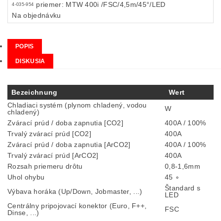
priemer: MTW 400i /FSC/4,5m/45°/LED
4-035-954
Na objednávku
POPIS
DISKUSIA
Bezeichnung
Wert
Chladiaci systém (plynom chladený, vodou
W
chladený)
Zvárací prúd / doba zapnutia [CO2]
400A / 100%
Trvalý zvárací prúd [CO2]
400A
Zvárací prúd / doba zapnutia [ArCO2]
400A / 100%
Trvalý zvárací prúd [ArCO2]
400A
Rozsah priemeru drôtu
0,8-1,6mm
Uhol ohybu
45 ∘
Štandard s
Výbava horáka (Up/Down, Jobmaster, ...)
LED
Centrálny pripojovací konektor (Euro, F++,
FSC
Dinse, ...)