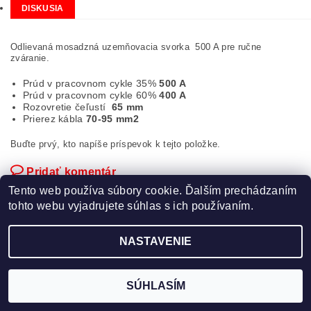
DISKUSIA
Odlievaná mosadzná uzemňovacia svorka 500 A pre ručne
zváranie.
Prúd v pracovnom cykle 35%
500 A
Prúd v pracovnom cykle 60%
400 A
Rozovretie čeľustí
65 mm
Prierez kábla
70-95 mm2
Buďte prvý, kto napíše príspevok k tejto položke.
Pridať komentár
Tento web používa súbory cookie. Ďalším prechádzaním
tohto webu vyjadrujete súhlas s ich používaním.
NASTAVENIE
Upraviť nastavenie cookies
2026 ©
TECHNOZVAR
, všetky práva vyhradené
Vytvoril Shoptet
SÚHLASÍM