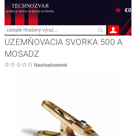
TECHNOZVAR
€0
predaj a servis zváracej techniky
UZEMŇOVACIA SVORKA 500 A
MOSADZ
Neohodnotené