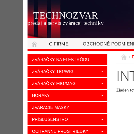
TECHNOZVAR
predaj a servis zváracej techniky
O FIRME
OBCHODNÉ PODMIEN
ZVÁRAČKY NA ELEKTRÓDU
IN
ZVÁRAČKY TIG/WIG
ZVÁRAČKY MIG/MAG
Žiaden t
HORÁKY
ZVARACIE MASKY
PRÍSLUŠENSTVO
OCHRANNÉ PROSTRIEDKY