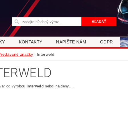
KY
KONTAKTY
NAPÍŠTE NÁM
GDPR
Predávané značky
Interweld
TERWELD
ovar od výrobcu
Interweld
nebol nájdený....