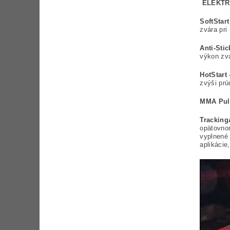
ELEKTR
SoftStart
zvára pri
Anti-Stic
výkon zv
HotStart
zvýši prú
MMA Pul
Tracking
opätovnom
vyplnené 
aplikácie