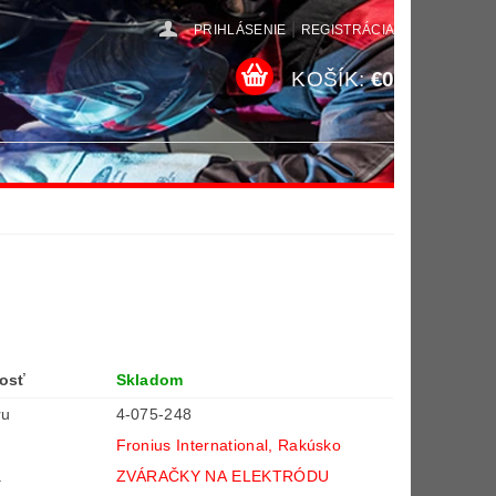
|
PRIHLÁSENIE
REGISTRÁCIA
KOŠÍK:
€0
osť
Skladom
ru
4-075-248
Fronius International, Rakúsko
a
ZVÁRAČKY NA ELEKTRÓDU