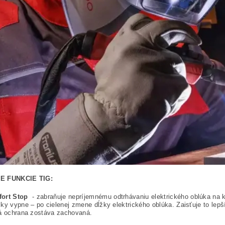
E FUNKCIE TIG:
fort Stop
- zabraňuje nepríjemnému odtrhávaniu elektrického oblúka na 
ky vypne – po cielenej zmene dĺžky elektrického oblúka. Zaisťuje to lepš
vá ochrana zostáva zachovaná.