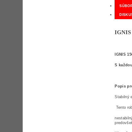
SÚBO
DISKU
IGNIS
IGNIS 15
S každou
Popis pr
Stabilný 
Tento rob
nestabiln
predovšet