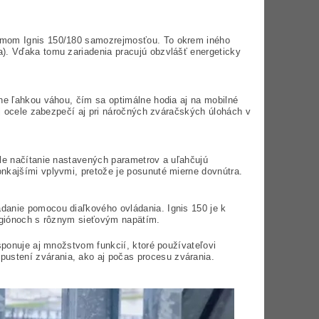
témom Ignis 150/180 samozrejmosťou. To okrem iného
a). Vďaka tomu zariadenia pracujú obzvlášť energeticky
čne ľahkou váhou, čím sa optimálne hodia aj na mobilné
ej ocele zabezpečí aj pri náročných zváračských úlohách v
hle načítanie nastavených parametrov a uľahčujú
nkajšími vplyvmi, pretože je posunuté mierne dovnútra.
danie pomocou diaľkového ovládania. Ignis 150 je k
 regiónoch s rôznym sieťovým napätím.
sponuje aj množstvom funkcií, ktoré používateľovi
pustení zvárania, ako aj počas procesu zvárania.