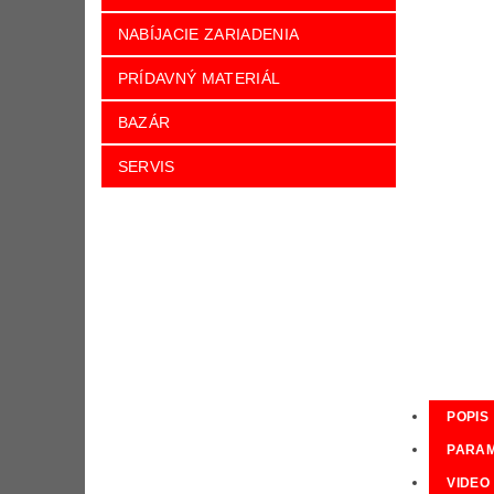
NABÍJACIE ZARIADENIA
PRÍDAVNÝ MATERIÁL
BAZÁR
SERVIS
POPIS
PARA
VIDEO