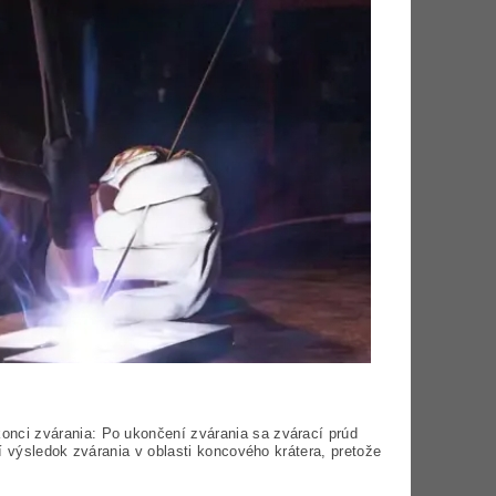
konci zvárania: Po ukončení zvárania sa zvárací prúd
í výsledok zvárania v oblasti koncového krátera, pretože