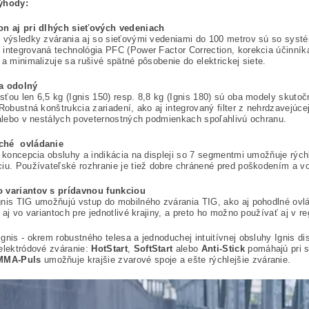
výhody:
on aj pri dlhých sieťových vedeniach
é výsledky zvárania aj so sieťovými vedeniami do 100 metrov sú so sys
integrovaná technológia PFC (Power Factor Correction, korekcia účinník
 a minimalizuje sa rušivé spätné pôsobenie do elektrickej siete.
a odolný
ťou len 6,5 kg (Ignis 150) resp. 8,8 kg (Ignis 180) sú oba modely skuto
 Robustná konštrukcia zariadení, ako aj integrovaný filter z nehrdzavejúc
 alebo v nestálych poveternostných podmienkach spoľahlivú ochranu.
ché ovládanie
a koncepcia obsluhy a indikácia na displeji so 7 segmentmi umožňuje rýc
iu. Používateľské rozhranie je tiež dobre chránené pred poškodením a vo
 variantov s prídavnou funkciou
nis TIG umožňujú vstup do mobilného zvárania TIG, ako aj pohodlné ovlá
i aj vo variantoch pre jednotlivé krajiny, a preto ho možno používať aj v
nis - okrem robustného telesa a jednoduchej intuitívnej obsluhy Ignis di
elektródové zváranie:
HotStart
,
SoftStart
alebo
Anti-Stick
pomáhajú pri s
MMA-Puls
umožňuje krajšie zvarové spoje a ešte rýchlejšie zváranie.