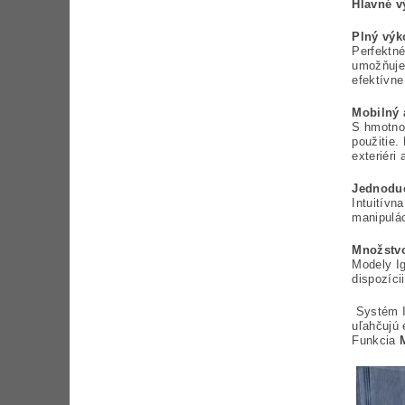
Hlavné 
Plný výk
Perfektn
umožňuje 
efektívne
Mobilný 
S hmotnos
použitie.
exteriéri
Jednodu
Intuitívn
manipulác
Množstvo
Modely Ig
dispozíci
Systém Ig
uľahčujú 
Funkcia