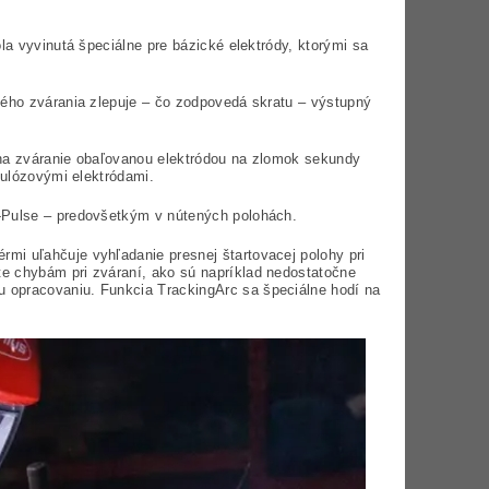
ola vyvinutá špeciálne pre bázické elektródy, ktorými sa
vého zvárania zlepuje – čo zodpovedá skratu – výstupný
 na zváranie obaľovanou elektródou na zlomok sekundy
lulózovými elektródami.
A-Pulse – predovšetkým v nútených polohách.
rmi uľahčuje vyhľadanie presnej štartovacej polohy pri
e chybám pri zváraní, ako sú napríklad nedostatočne
 opracovaniu. Funkcia TrackingArc sa špeciálne hodí na