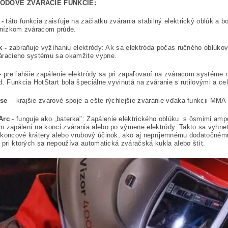
ÓDOVÉ ZVÁRACIE FUNKCIE:
 -
táto funkcia zaisťuje na začiatku zvárania stabilný elektrický oblúk a b
 nízkom zváracom prúde.
k -
zabraňuje vyžíhaniu elektródy: Ak sa elektróda počas ručného oblúko
áracieho systému sa okamžite vypne.
 -
pre ľahšie zapálenie elektródy sa pri zapaľovaní na zváracom systéme
d. Funkcia HotStart bola špeciálne vyvinutá na zváranie s rutilovými a ce
se
- krajšie zvarové spoje a ešte rýchlejšie zváranie vďaka funkcii MM
Arc
- funguje ako „baterka": Zapálenie elektrického oblúku s ôsmimi ampé
 zapálení na konci zvárania alebo po výmene elektródy. Takto sa vyhnet
koncové krátery alebo vrubový účinok, ako aj nepríjemnému dodatočnému
, pri ktorých sa nepoužíva automatická zváračská kukla alebo štít.