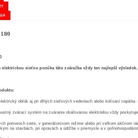
RY
SIA
 180
0
 elektrickou sieťou ponúka táto zváračka vždy ten najlepší výsledok.
oduktu:
elektrický oblúk aj pri dlhých sieťových vedeniach alebo kolísaní napätia- s
ustný zvárací systém na zváranie obaľovanou elektródou vždy poskytuje 
ých pomeroch siete, v generátorovom režime alebo pri veľkom akčnom rá
kým na stavbách, pri opravách a údržbe v priemysle a v poľnohospodárstv