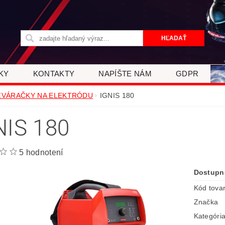
KY
KONTAKTY
NAPÍŠTE NÁM
GDPR
ZVÁRAČKY NA ELEKTRÓDU
IGNIS 180
NIS 180
5 hodnotení
Dostupn
Kód tova
Značka
Kategóri